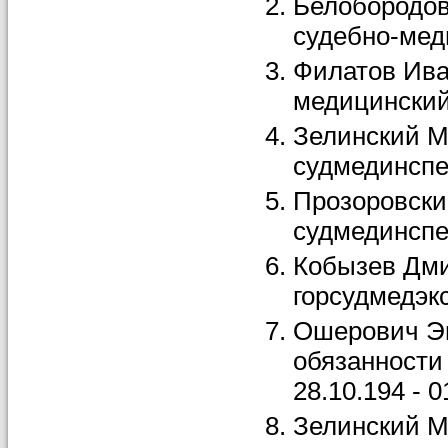
Белобородов
судебно-меди
Филатов Иван
медицинский
Зелинский М
судмединспек
Прозоровский
судмединспек
Кобызев Дми
горсудмедэкс
Ошерович Эм
обязанности 
28.10.194 - 0
Зелинский М