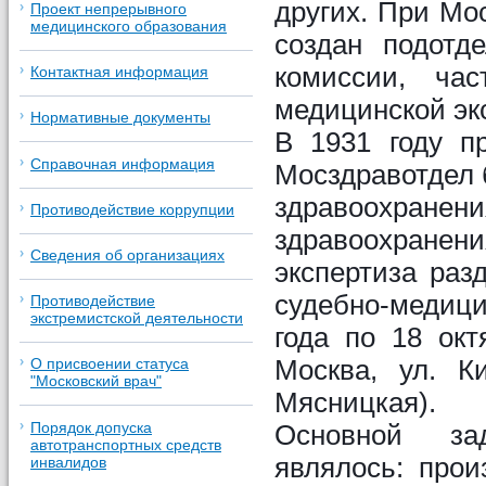
других. При Мо
Проект непрерывного
медицинского образования
создан подотд
комиссии, ча
Контактная информация
медицинской эк
Нормативные документы
В 1931 году п
Справочная информация
Мосздравотдел 
здравоохран
Противодействие коррупции
здравоохранен
Сведения об организациях
экспертиза раз
судебно-медици
Противодействие
экстремистской деятельности
года по 18 окт
Москва, ул. К
О присвоении статуса
"Московский врач"
Мясницкая).
Основной зад
Порядок допуска
автотранспортных средств
являлось: прои
инвалидов