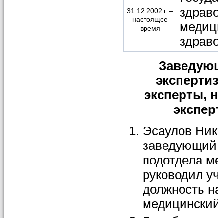
здрав
31.12.2002 г. –
настоящее
медиц
время
здрав
Заведующ
эксперти
эксперты,
н
экспер
Эсаулов Нико
заведующий 
подотдела м
руководил учр
должность н
медицинский