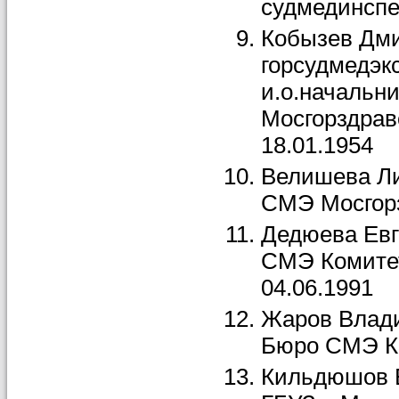
судмединспек
Кобызев Дми
горсудмедэкс
и.о.начальн
Мосгорздрав
18.01.1954
Велишева Ли
СМЭ Мосгорзд
Дедюева Евге
СМЭ Комитет
04.06.1991
Жаров Владим
Бюро СМЭ КЗ 
Кильдюшов Е