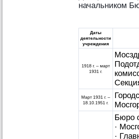
начальником Бю
Даты
деятельности
учреждения
Мосзд
Подот
1918 г. – март
комис
1931 г.
Секция
Город
Март 1931 г. –
Мосго
18.10.1951 г.
Бюро 
· Мосг
· Гла