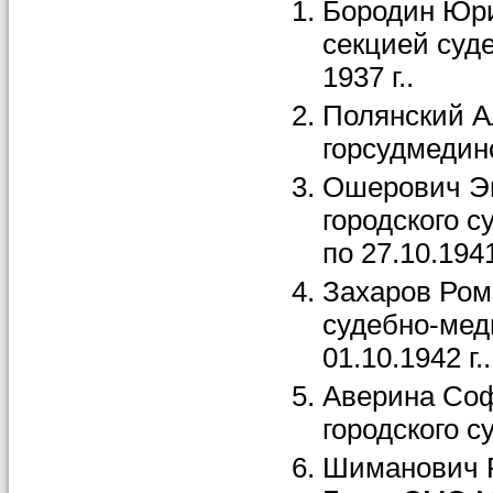
Бородин Юри
секцией суде
1937 г..
Полянский Ал
горсудмединсп
Ошерович Эм
городского с
по 27.10.1941 
Захаров Ром
судебно-меди
01.10.1942 г..
Аверина Соф
городского с
Шиманович Р