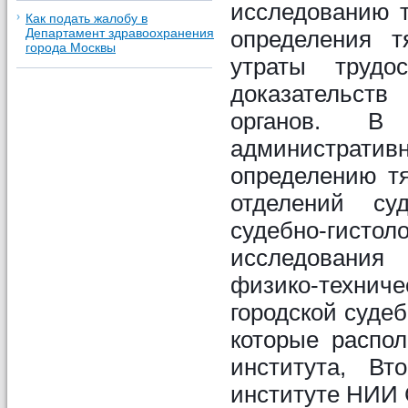
исследованию т
Как подать жалобу в
определения т
Департамент здравоохранения
города Москвы
утраты трудос
доказательств
органов. В
администрати
определению тя
отделений суде
судебно-гистол
исследования 
физико-техни
городской суде
которые распол
института, Вт
институте НИИ 