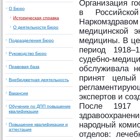
Организация го
О Бюро
в Российско
Историческая справка
Наркомздрав
О деятельности Бюро
медицинской э
медицины. В це
Подразделения Бюро
период 1918–
Руководство Бюро
судебно-медиц
обслуживала не
Правовая база
принят целый
Внебюджетная деятельность
регламентиру
Вакансии
экспертов и со
После 1917 
Обучение по ДПП повышение
квалификации
здравоохране
народный комис
Повышение квалификации и
аттестация
отделов: лечеб