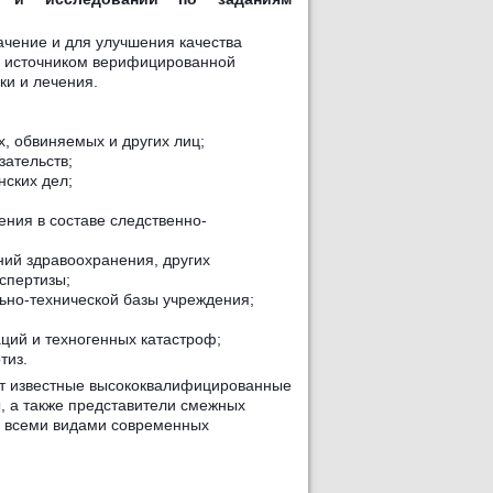
ачение и для улучшения качества
м источником верифицированной
ки и
лечения.
, обвиняемых и других лиц;
зательств;
нских дел;
ения в составе следственно-
ний здравоохранения, других
спертизы;
ьно-технической базы учреждения;
ций и техногенных катастроф;
тиз.
ют известные высококвалифицированные
, а также представители смежных
ие всеми видами современных