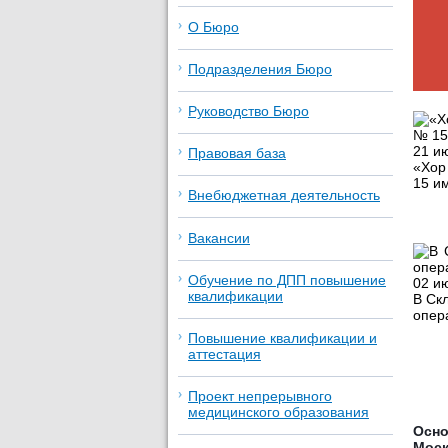
О Бюро
Подразделения Бюро
Руководство Бюро
21 ию
Правовая база
«Хор
15 и
Внебюджетная деятельность
Вакансии
Обучение по ДПП повышение
02 ию
квалификации
В Ск
опер
Повышение квалификации и
аттестация
Проект непрерывного
медицинского образования
Осно
Мос