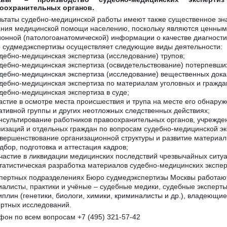
оохранительных органов.
льтаты судебно-медицинской работы имеют также существенное зн
ания медицинской помощи населению, поскольку являются ценны
ионной (патологоанатомической) информации о качестве диагности
 судмедэкспертизы осуществляет следующие виды деятельности:
удебно-медицинская экспертиза (исследование) трупов;
удебно-медицинская экспертиза (освидетельствование) потерпевших
удебно-медицинская экспертиза (исследование) вещественных дока
удебно-медицинская экспертиза по материалам уголовных и гражда
удебно-медицинская экспертиза в суде;
частие в осмотре места происшествия и трупа на месте его обнаруж
ативной группы и других неотложных следственных действиях;
онсультирование работников правоохранительных органов, учрежде
низаций и отдельных граждан по вопросам судебно-медицинской эк
овершенствование организационной структуры и развитие материал
дбор, подготовка и аттестация кадров;
Участие в ликвидации медицинских последствий чрезвычайных ситуа
Статистическая разработка материалов судебно-медицинских экспер
спертных подразделениях Бюро судмедэкспертизы Москвы работа
иалисты, практики и учёные – судебные медики, судебные эксперты
иплин (генетики, биологи, химики, криминалисты и др.), владеющ
ертных исследований.
фон по всем вопросам +7 (495) 321-57-42