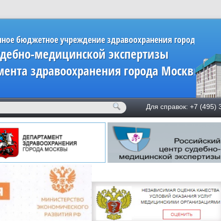
нное бюджетное учреждение здравоохранения города Мос
удебно-медицинской экспертизы
мента здравоохранения города Москвы»
Для справок: +7 (49