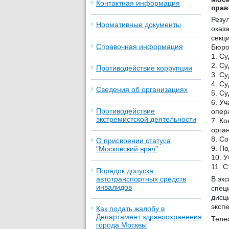
Контактная информация
прав
Резу
Нормативные документы
оказ
секц
Справочная информация
Бюро
1. С
2. С
Противодействие коррупции
3. С
4. С
Сведения об организациях
5. С
6. У
Противодействие
опер
экстремистской деятельности
7. К
орга
8. С
О присвоении статуса
9. По
"Московский врач"
10. 
11. 
Порядок допуска
автотранспортных средств
В эк
инвалидов
спец
дисц
эксп
Как подать жалобу в
Департамент здравоохранения
Теле
города Москвы