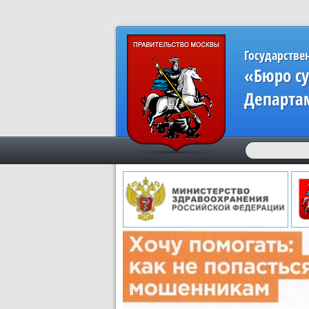
Государстве
«Бюро с
Департа