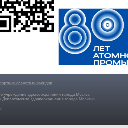
портных средств инвалидов
ое учреждение здравоохранения города Москвы
ы Департамента здравоохранения города Москвы»
в