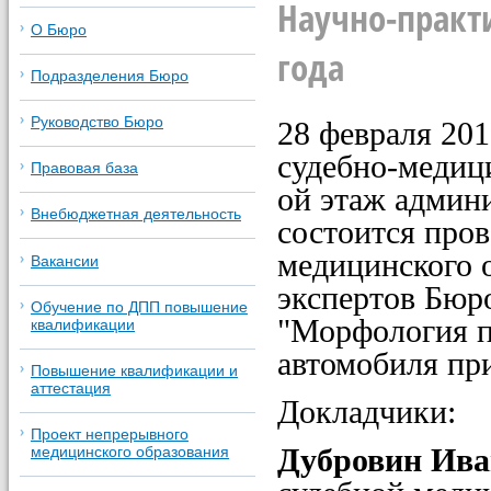
Научно-практ
О Бюро
года
Подразделения Бюро
Руководство Бюро
28 февраля 201
судебно-медици
Правовая база
ой этаж админи
Внебюджетная деятельность
состоится про
медицинского 
Вакансии
экспертов Бюр
Обучение по ДПП повышение
"Морфология п
квалификации
автомобиля пр
Повышение квалификации и
аттестация
Докладчики:
Проект непрерывного
Дубровин Ива
медицинского образования