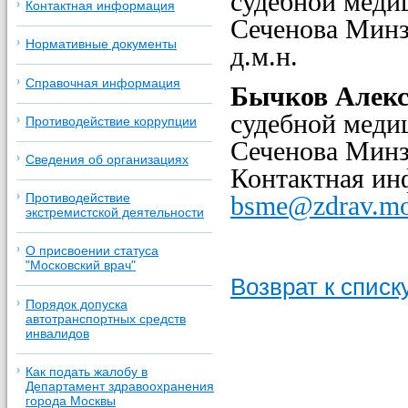
судебной мед
Контактная информация
Сеченова Минз
Нормативные документы
д.м.н.
Справочная информация
Бычков Алекс
судебной мед
Противодействие коррупции
Сеченова Минз
Сведения об организациях
Контактная инф
bsme@zdrav.mo
Противодействие
экстремистской деятельности
О присвоении статуса
"Московский врач"
Возврат к списк
Порядок допуска
автотранспортных средств
инвалидов
Как подать жалобу в
Департамент здравоохранения
города Москвы