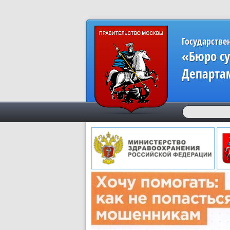
Государстве
«Бюро с
Департа