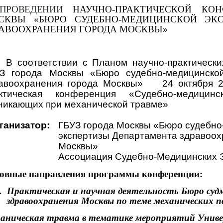
ПРОВЕДЕНИИ
НАУЧНО-ПРАКТИЧЕСКОЙ КО
СКВЫ «БЮРО СУДЕБНО-МЕДИЦИНСКОЙ ЭКС
РАВООХРАНЕНИЯ ГОРОДА МОСКВЫ»
В соответствии с Планом научно-практическ
З города Москвы «Бюро судебно-медицинско
авоохранения города Москвы»
24 октября 
ктическая конференция «Судебно-медицин
никающих при механической травме»
ганизатор:
ГБУЗ города Москвы «Бюро судебно
экспертизы Департамента здравоох
Москвы»
Ассоциация Судебно-Медицинских 
овные направления программы конференции:
.
Практическая и научная деятельность Бюро су
здравоохранения Москвы по теме механических 
аническая травма в тематике мероприятий Унив