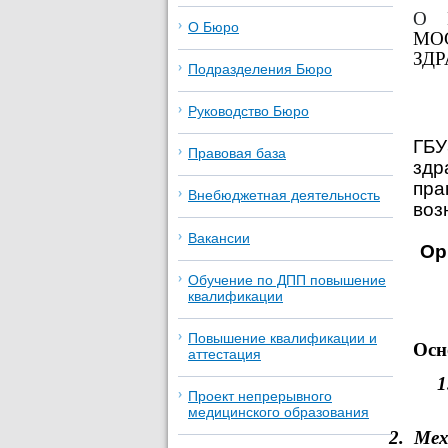
О 
О Бюро
МО
ЗД
Подразделения Бюро
Руководство Бюро
ГБУ
Правовая база
здр
пра
Внебюджетная деятельность
воз
Вакансии
Ор
Обучение по ДПП повышение
квалификации
Повышение квалификации и
Осн
аттестация
1
Проект непрерывного
медицинского образования
2.
Мех