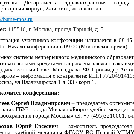
пертизы Департамента здравоохранения города
ораторный корпус,
2-ой этаж, актовый зал
/
/bsme-mos
.
ru
ес:
115516, г. Москва, проезд Тарный
, д. 3.
истрация участников конференции начинается в 08.45
 г.
Начало конференции в 09.00 (Московское время
)
амках системы непрерывного медицинского образовани
азовательными кредитами направлена заявка на аккред
рдинационный Совет Минздрава РФ. Провайдер Ассо
пертов – информация о контрагенте: ИНН 7720491411
сква, ул Владимирская 1-я, 33 / корп 1.
комитет конференции:
еев Сергей Владимирович
–
председатель оргкомите
альник
ГБУЗ города Москвы «Бюро судебно-медицинск
авоохранения города Москвы»
tel
. +7 (495)3216061,
e
-
озов Юрий Евсеевич -
заместитель председателя
едры судебной медицины
ФГАОУ ВО Первый МГМУ и