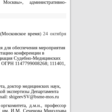
 Москвы», административно-
 (Московское время
) 24 октября
я для обеспечения мероприятия
итацию конференции в
циация Судебно-Медицинских
; ОГРН 1147799008268; 111401,
та, доктор медицинских наук,
ой экспертизы Департамента
mail
:
shigeevSV
@
bsme-mos.ru
 оргкомитета, д.м.н., профессор
м. И.М. Сеченова Минздрава