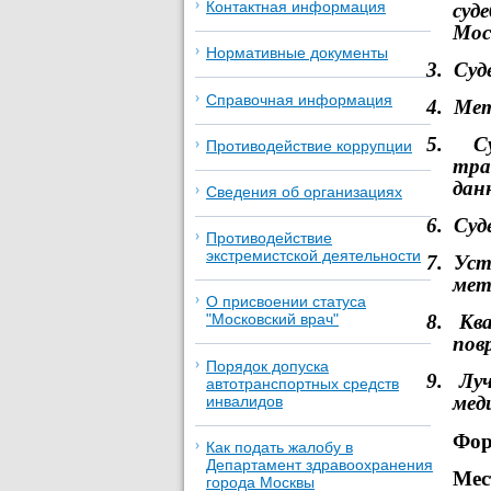
Контактная информация
суд
Мос
Нормативные документы
3.
Суд
Справочная информация
4.
Мет
5.
С
Противодействие коррупции
тра
дан
Сведения об организациях
6.
Суд
Противодействие
экстремистской деятельности
7.
Уст
мет
О присвоении статуса
8.
Кв
"Московский врач"
пов
Порядок допуска
9.
Луч
автотранспортных средств
мед
инвалидов
Фор
Как подать жалобу в
Департамент здравоохранения
Мес
города Москвы