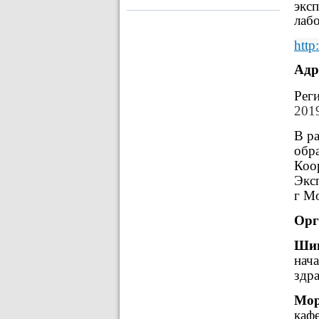
экс
лаб
http
:
Адр
Рег
2019
В р
обр
Коо
Экс
г Мо
Орг
Шиг
нач
здр
Мор
каф