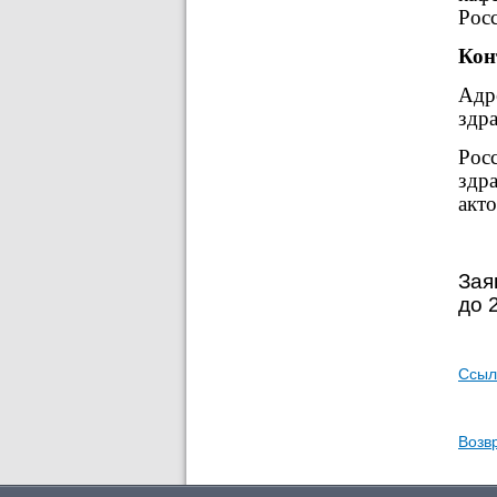
Рос
Кон
Адр
здр
Рос
здр
акт
Зая
до 
Ссыл
Возвр