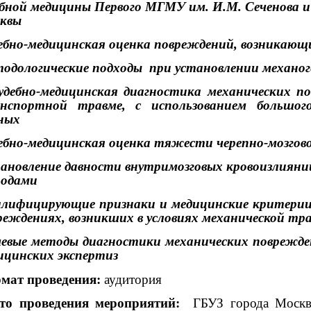
ебной медицины Первого МГМУ им. И.М. Сеченова и 
квы
ебно-медицинская оценка повреждений, возникающ
одологические подходы
при установлении механог
удебно-медицинская диагностика механических п
нспортной травме, с использованием большог
ных
ебно-медицинская оценка тяжести черепно-мозгов
ановление давности внутримозговых кровоизлияни
одами
алифицирующие признаки и медицинские критерии
реждениях, возникших в условиях механической тр
евые методы диагностики механических поврежден
ицинских экспертиз
мат проведения:
аудитория
то проведения мероприятий:
ГБУЗ города Москв