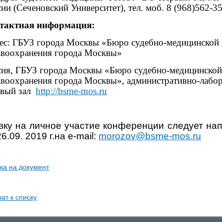
сии (Сеченовский Университет),
тел. моб. 8 (968)562-3
тактная информация:
ес:
ГБУЗ города Москвы «Бюро судебно-медицинской 
авоохранения города Москвы»
сия,
ГБУЗ города Москвы «Бюро судебно-медицинской 
авоохранения города Москвы», административно-лабо
овый зал
http
://
bsme
-
mos
.
ru
вку на личное участие конференции следует нап
26.09. 2019 г.на
e
-
mail
:
morozov
@
bsme
-
mos
.
ru
ка на документ
ат к списку