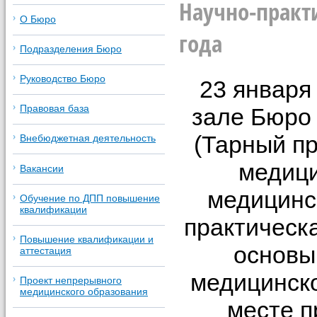
Научно-практ
О Бюро
года
Подразделения Бюро
Руководство Бюро
23 января 
Правовая база
зале Бюро
(Тарный пр
Внебюджетная деятельность
медици
Вакансии
медицинск
Обучение по ДПП повышение
квалификации
практическ
Повышение квалификации и
основы
аттестация
медицинско
Проект непрерывного
медицинского образования
месте п