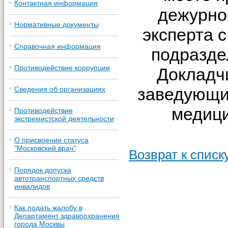
Контактная информация
дежурно
Нормативные документы
эксперта 
Справочная информация
подразде
Противодействие коррупции
Докладч
заведующи
Сведения об организациях
медици
Противодействие
экстремистской деятельности
О присвоении статуса
"Московский врач"
Возврат к списк
Порядок допуска
автотранспортных средств
инвалидов
Как подать жалобу в
Департамент здравоохранения
города Москвы