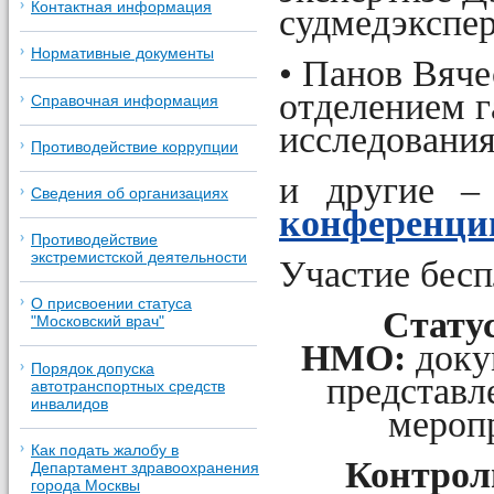
Контактная информация
судмедэкспер
Нормативные документы
• Панов Вяч
отделением г
Справочная информация
исследования,
Противодействие коррупции
и другие –
Сведения об организациях
конференци
Противодействие
экстремистской деятельности
Участие бесп
О присвоении статуса
Стату
"Московский врач"
НМО:
доку
Порядок допуска
представл
автотранспортных средств
инвалидов
мероп
Как подать жалобу в
Контрол
Департамент здравоохранения
города Москвы