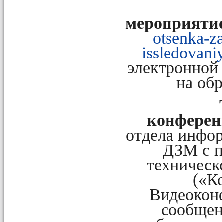
мероприяти
otsenka-z
issledovani
электронной 
на об
конфере
отдела инф
ДЗМ с п
техническ
(«К
Видеоконф
сообщен