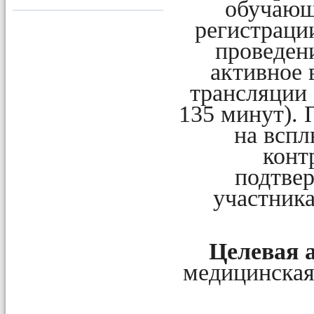
обучающ
регистраци
проведен
активное 
трансляции
135 минут).
на вспл
конт
подтве
участник
Целевая 
медицинская