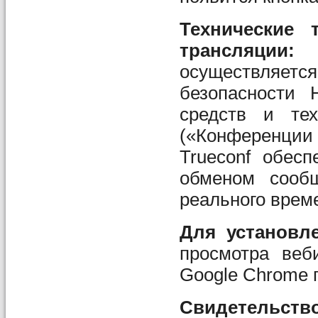
Технические
трансляции
осуществляет
безопасност
средств и тех
(«Конференции 
Trueconf обесп
обменом сооб
реального врем
Для установл
просмотра веб
Google Chrome 
Свидетельств