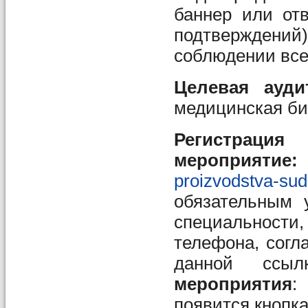
баннер или от
подтверждени
соблюдении все
Целевая ауди
медицинская би
Рег
мероприятие:
proizvodstva-sud
обязательным 
специальности
телефона, согл
данной сс
мероприятия
:
появится кнопк