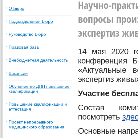
Научно-практ
О Бюро
вопросы прои
Подразделения Бюро
экспертиз жив
Руководство Бюро
Правовая база
14 мая 2020 го
конференция Б
Внебюджетная деятельность
«Актуальные в
Вакансии
экспертиз живы
Обучение по ДПП повышение
Участие беспл
квалификации
Повышение квалификации и
Состав ком
аттестация
посмотреть
зде
Проект непрерывного
медицинского образования
Основные напр