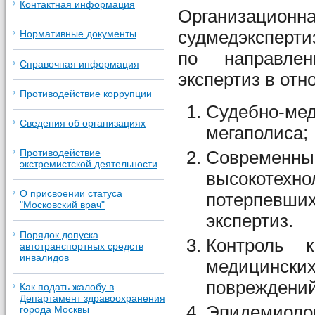
Контактная информация
Организацион
судмедэксперт
Нормативные документы
по направлен
Справочная информация
экспертиз в от
Противодействие коррупции
Судебно-мед
Сведения об организациях
мегаполиса;
Современн
Противодействие
экстремистской деятельности
высокотехно
О присвоении статуса
потерпевши
"Московский врач"
экспертиз.
Порядок допуска
Контроль 
автотранспортных средств
инвалидов
медицинс
повреждений
Как подать жалобу в
Департамент здравоохранения
Эпидемиолог
города Москвы