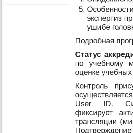
Особеннос
экспертиз пр
ушибе голов
Подробная про
Статус аккре
по учебному м
оценке учебных
Контроль прис
осуществляетс
User ID. Си
фиксирует акт
трансляции (ми
Подтверждени