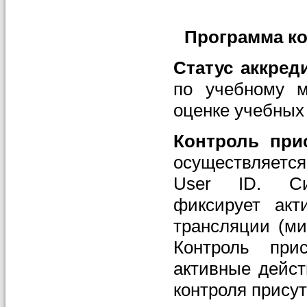
Программа ко
Статус аккре
по учебному м
оценке учебных
Контроль при
осуществляетс
User ID. Си
фиксирует акт
трансляции (ми
Контроль при
активные дейст
контроля прису