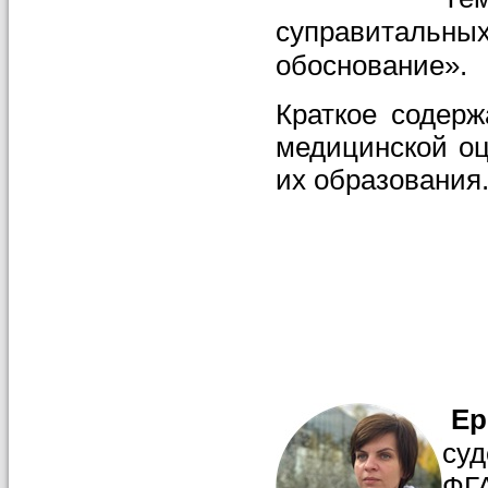
суправитальн
обоснование».
Краткое содерж
медицинской оц
их образования
Ер
су
ФГ