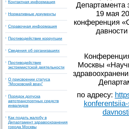
Контактная информация
Департамента 
19 мая 2
Нормативные документы
конференция «
Справочная информация
давности
Противодействие коррупции
Сведения об организациях
Конференция
Противодействие
Москвы «Научн
экстремистской деятельности
здравоохранен
О присвоении статуса
Департа
"Московский врач"
по адресу:
http
Порядок допуска
автотранспортных средств
konferentsiia
инвалидов
davnost
Как подать жалобу в
Департамент здравоохранения
города Москвы