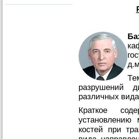
Ба
ка
го
д.м
Те
разрушений д
различных вид
Краткое сод
установлению 
костей при тр
вида, направле