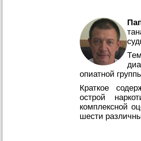
Па
та
суд
Тем
диа
опиатной групп
Краткое содер
острой наркот
комплексной оц
шести различны