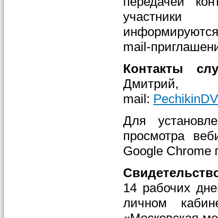
передачей кон
участники 
информируются
mail-приглашен
Контакты сл
Дм
mail:
PechikinD
Для установле
просмотра веб
Google Chrome 
Свидетельство
14 рабочих дн
личном кабин
«Московская ме