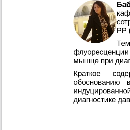
Ба
каф
сот
РР 
Те
флуоресценци
мышце при диаг
Краткое сод
обоснованию в
индуцированн
диагностике да