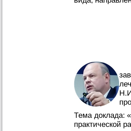
за
ле
Н.
пр
Тема доклада: 
практической ра