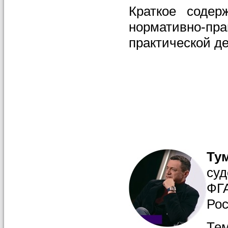
Краткое содер
нормативно-пр
практической д
Ту
су
ФГ
Рос
Те