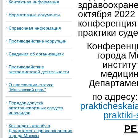
Контактная информация
здравоохране
октября 2022
Нормативные документы
конференция 
Справочная информация
практики суд
Противодействие коррупции
Конференци
города М
Сведения об организациях
институ
Противодействие
медицин
экстремистской деятельности
Департаме
О присвоении статуса
"Московский врач"
по адресу
Порядок допуска
prakticheskaia
автотранспортных средств
praktiki
инвалидов
РЕ
Как подать жалобу в
Департамент здравоохранения
города Москвы