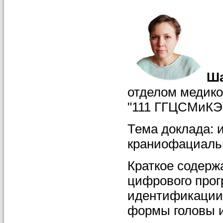
Ша
отделом медик
"111 ГГЦСМиКЭ"
Тема доклада: 
краниофациальн
Краткое содерж
цифрового про
идентификации
формы головы и