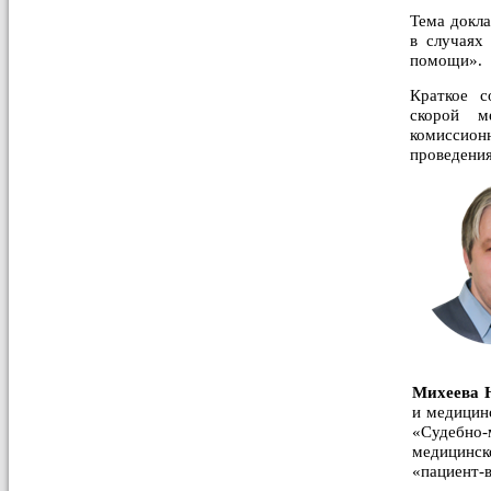
Тема докл
в случаях
помощи».
Краткое с
скорой м
комиссионн
проведения
Михеева 
и медицин
«Судебно-
медицинс
«пациент-в