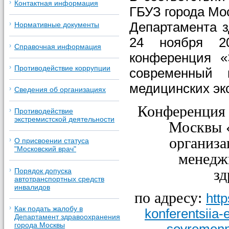
Контактная информация
ГБУЗ города Мо
Департамента з
Нормативные документы
24 ноября 20
Справочная информация
конференция «
Противодействие коррупции
современный 
медицинских эк
Сведения об организациях
Конференция 
Противодействие
экстремистской деятельности
Москвы «
организа
О присвоении статуса
"Московский врач"
менедж
зд
Порядок допуска
автотранспортных средств
инвалидов
по адресу:
http
Как подать жалобу в
konferentsiia
Департамент здравоохранения
города Москвы
sovremenn