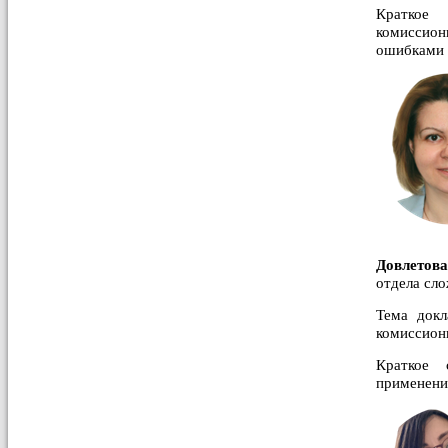
Краткое 
комиссион
ошибками 
Довлето
отдела сл
Тема док
комиссион
Краткое 
применения