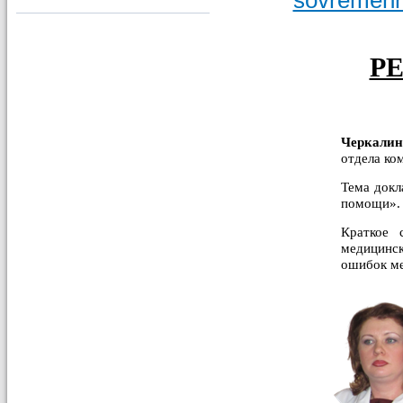
Р
Черкали
отдела ко
Тема докл
помощи».
Краткое 
медицинс
ошибок ме