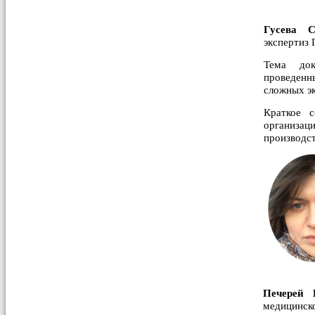
Гусева 
экспертиз
Тема до
проведенн
сложных эк
Краткое с
организац
производст
Печерей
медицинско