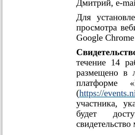
Дмитрий, e-mai
Для установле
просмотра веб
Google Chrome
Свидетельст
течение 14 р
размещено в 
платформе «
(
https://events.n
участника, ук
будет дост
свидетельство