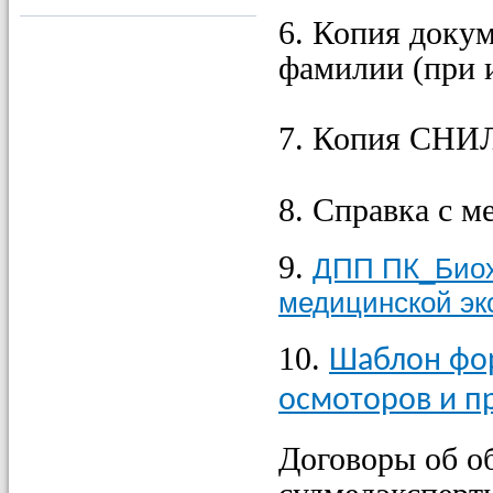
6. Копия доку
фамилии (при 
7. Копия СНИ
8. Справка с м
9.
ДПП ПК_Биох
медицинской эк
10.
Шаблон фо
осмоторов и п
Договоры об о