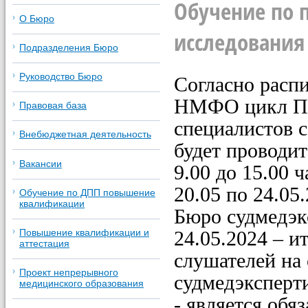
Обучение по 
О Бюро
исследования
Подразделения Бюро
Руководство Бюро
Согласно расп
НМФО цикл ПК 
Правовая база
специалистов 
Внебюджетная деятельность
будет проводит
Вакансии
9.00 до 15.00 
20.05 по 24.05
Обучение по ДПП повышение
квалификации
Бюро судмедэк
24.05.2024
‒
ит
Повышение квалификации и
аттестация
слушателей на 
Проект непрерывного
судмедэксперти
медицинского образования
- является обя