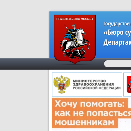
Государстве
«Бюро с
Департа