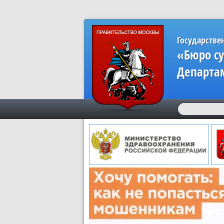
Государстве
«Бюро с
Департа